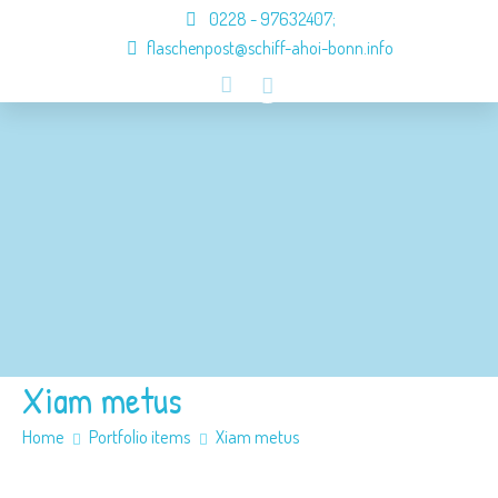
0228 - 97632407
;
flaschenpost@schiff-ahoi-bonn.info
Schiff ahoi
Besatzung
Konzept
Anmeldung
Jobs
Kontakt
Xiam metus
Home
Portfolio items
Xiam metus