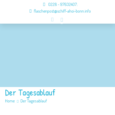
0228 - 97632407
;
flaschenpost@schiff-ahoi-bonn.info
Schiff ahoi
Besatzung
Konzept
Anmeldung
Jobs
Kontakt
Der Tagesablauf
Home
Der Tagesablauf