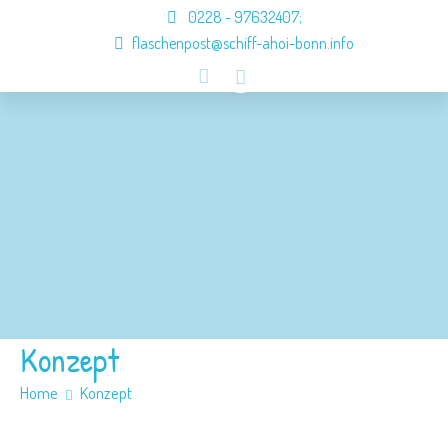
0228 - 97632407
;
flaschenpost@schiff-ahoi-bonn.info
Schiff ahoi
Besatzung
Konzept
Anmeldung
Jobs
Kontakt
Konzept
Home
Konzept