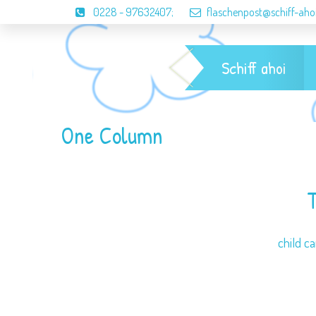
0228 - 97632407
;
flaschenpost@schiff-aho
Schiff ahoi
One Column
T
child c