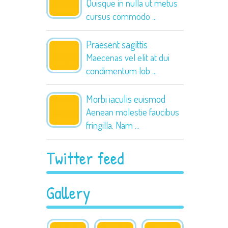
Quisque in nulla ut metus
cursus commodo
...
Praesent sagittis
Maecenas vel elit at dui
condimentum lob
...
Morbi iaculis euismod
Aenean molestie faucibus
fringilla. Nam
...
Twitter feed
Gallery