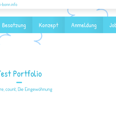
i-bonn.info
Besatzung
Konzept
Anmeldung
Jo
est Portfolio
are
,
count
,
Die Eingewöhnung